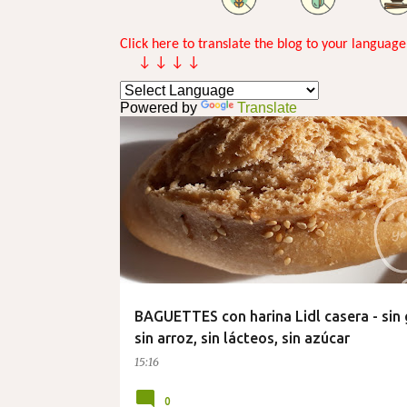
n
t
Click here to translate the blog to your language
↓ ↓ ↓ ↓
r
a
Powered by
Translate
d
a
s
BAGUETTES con harina Lidl casera - sin 
sin arroz, sin lácteos, sin azúcar
15:16
0