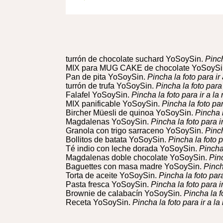
turrón de chocolate suchard YoSoySin.
Pinch
MIX para MUG CAKE de chocolate YoSoySi
Pan de pita YoSoySin.
Pincha la foto para ir 
turrón de trufa YoSoySin.
Pincha la foto para 
Falafel YoSoySin.
Pincha la foto para ir a la 
MIX panificable YoSoySin.
Pincha la foto par
Bircher Müesli de quinoa YoSoySin.
Pincha l
Magdalenas YoSoySin.
Pincha la foto para ir
Granola con trigo sarraceno YoSoySin.
Pinch
Bollitos de batata YoSoySin.
Pincha la foto p
Té indio con leche dorada YoSoySin.
Pincha 
Magdalenas doble chocolate YoSoySin.
Pinc
Baguettes con masa madre YoSoySin.
Pinch
Torta de aceite YoSoySin.
Pincha la foto para
Pasta fresca YoSoySin.
Pincha la foto para ir
Brownie de calabacín YoSoySin.
Pincha la fo
Receta YoSoySin.
Pincha la foto para ir a la