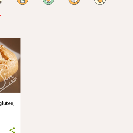
:
gluten,