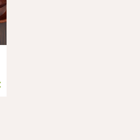
septiembre 2020
1
agosto 2020
1
junio 2020
1
mayo 2020
4
abril 2020
3
febrero 2020
1
enero 2020
4
2019
43
diciembre 2019
2
TIRAMISÙ MÁGICO - sin
gluten, sin huevo, sin lácte...
TURRÓN DE CHOCOLATE
clásico - sin gluten, sin trig...
noviembre 2019
1