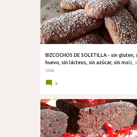
BIZCOCHOS DE SOLETILLA - sin gluten, 
huevo, sin lácteos, sin azúcar, sin maíz, s
arroz
13:06
0