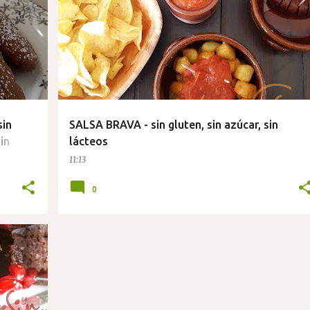
sin
SALSA BRAVA - sin gluten, sin azúcar, sin
in
lácteos
11:13
0