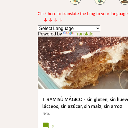
n
t
Click here to translate the blog to your language
↓ ↓ ↓ ↓
r
a
Powered by
Translate
d
a
s
TIRAMISÙ MÁGICO - sin gluten, sin huevo
lácteos, sin azúcar, sin maíz, sin arroz
11:34
0