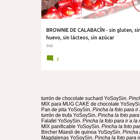
BROWNIE DE CALABACÍN - sin gluten, si
huevo, sin lácteos, sin azúcar
9:45
2
turrón de chocolate suchard YoSoySin.
Pinch
MIX para MUG CAKE de chocolate YoSoySi
Pan de pita YoSoySin.
Pincha la foto para ir 
turrón de trufa YoSoySin.
Pincha la foto para 
Falafel YoSoySin.
Pincha la foto para ir a la 
MIX panificable YoSoySin.
Pincha la foto par
Bircher Müesli de quinoa YoSoySin.
Pincha l
Magdalenas YoSoySin.
Pincha la foto para ir