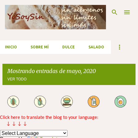
Ir al contenido principal
INICIO
SOBRE MÍ
DULCE
SALADO
Mostrando entradas de mayo, 2020
VER TODO
E
n
t
Click here to translate the blog to your language:
↓ ↓ ↓ ↓
r
a