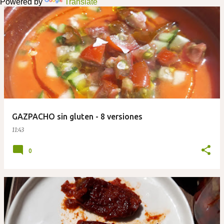
Powered by
Translate
d
a
s
GAZPACHO sin gluten - 8 versiones
11:43
0