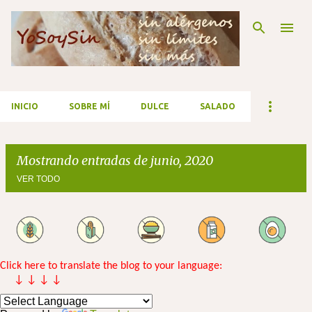
Ir al contenido principal
INICIO
SOBRE MÍ
DULCE
SALADO
Mostrando entradas de junio, 2020
VER TODO
E
n
t
Click here to translate the blog to your language:
↓ ↓ ↓ ↓
r
a