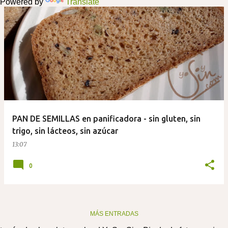
Powered by
Translate
d
a
s
PAN DE SEMILLAS en panificadora - sin gluten, sin
trigo, sin lácteos, sin azúcar
13:07
0
MÁS ENTRADAS