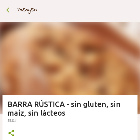
Ir al contenido principal
YoSoySin
BARRA RÚSTICA - sin gluten, sin
maíz, sin lácteos
13:02