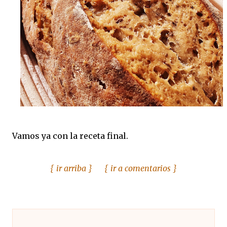
Vamos ya con la receta final.
{ ir arriba }
{ ir a
comentarios
}