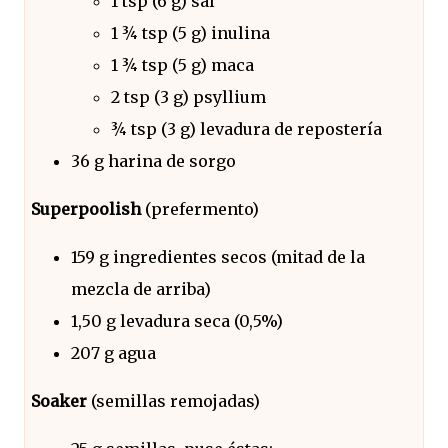
1 tsp (6 g) sal
1 ¾ tsp (5 g) inulina
1 ¾ tsp (5 g) maca
2 tsp (3 g) psyllium
¾ tsp (3 g) levadura de repostería
36 g harina de sorgo
Superpoolish
(prefermento)
159 g ingredientes secos (mitad de la
mezcla de arriba)
1,50 g levadura seca (0,5%)
207 g agua
Soaker
(semillas remojadas)