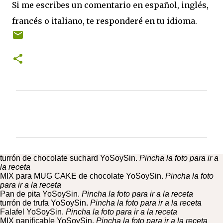
c
s
n
u
Si me escribes un comentario en español, inglés,
e
t
t
T
b
a
e
u
francés o italiano, te responderé en tu idioma.
o
g
r
b
o
r
e
e
k
a
s
C
m
t
h
a
n
n
e
l
C
o
m
e
turrón de chocolate suchard YoSoySin.
Pincha la foto para ir a
n
la receta
t
MIX para MUG CAKE de chocolate YoSoySin.
Pincha la foto
para ir a la receta
a
Pan de pita YoSoySin.
Pincha la foto para ir a la receta
turrón de trufa YoSoySin.
r
Pincha la foto para ir a la receta
Falafel YoSoySin.
Pincha la foto para ir a la receta
i
MIX panificable YoSoySin.
Pincha la foto para ir a la receta