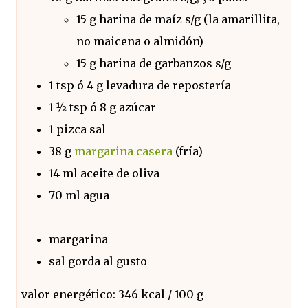
15 g harina de maíz s/g (la amarillita,
no maicena o almidón)
15 g harina de garbanzos s/g
1 tsp ó 4 g levadura de repostería
1 ½ tsp ó 8 g azúcar
1 pizca sal
38 g
margarina casera
(fría)
14 ml aceite de oliva
70 ml agua
margarina
sal gorda al gusto
valor energético: 346 kcal / 100 g