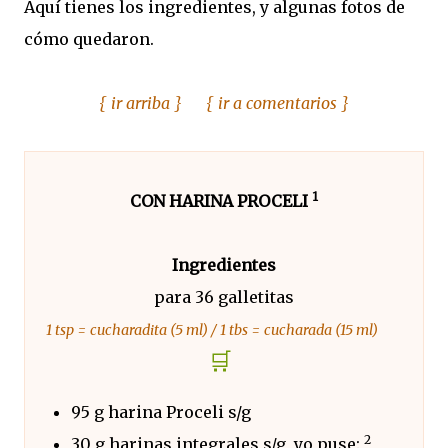
Aquí tienes los ingredientes, y algunas fotos de
cómo
quedaron
.
{ ir arriba }
{ ir a comentarios }
1
CON HARINA PROCELI
Ingredientes
para 36 galletitas
1 tsp = cucharadita (5 ml) / 1 tbs = cucharada (15 ml)
🛒
95 g harina Proceli s/g
2
30 g harinas integrales s/g, yo puse: