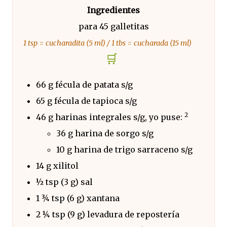
Ingredientes
para 45 galletitas
1 tsp = cucharadita (5 ml) / 1 tbs = cucharada (15 ml)
🛒
66 g fécula de patata s/g
65 g fécula de tapioca s/g
2
46 g harinas integrales s/g, yo puse:
36 g harina de sorgo s/g
10 g harina de trigo sarraceno s/g
14 g xilitol
½ tsp (3 g) sal
1 ¾ tsp (6 g) xantana
2 ¼ tsp (9 g) levadura de repostería