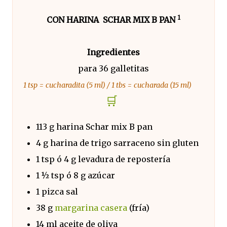
1
CON HARINA SCHAR MIX B PAN
Ingredientes
para 36 galletitas
1 tsp = cucharadita (5 ml) / 1 tbs = cucharada (15 ml)
🛒
113 g harina Schar mix B pan
4 g harina de trigo sarraceno sin gluten
1 tsp ó 4 g levadura de repostería
1 ½ tsp ó 8 g azúcar
1 pizca sal
38 g
margarina casera
(fría)
14 ml aceite de oliva