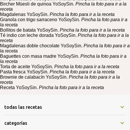
Bircher Müesli de quinoa YoSoySin.
Pincha la foto para ir a la
o
receta
s
Magdalenas YoSoySin.
Pincha la foto para ir a la receta
Granola con trigo sarraceno YoSoySin.
Pincha la foto para ir a
la receta
Bollitos de batata YoSoySin.
Pincha la foto para ir a la receta
Té indio con leche dorada YoSoySin.
Pincha la foto para ir a la
receta
Magdalenas doble chocolate YoSoySin.
Pincha la foto para ir a
la receta
Baguettes con masa madre YoSoySin.
Pincha la foto para ir a
la receta
Torta de aceite YoSoySin.
Pincha la foto para ir a la receta
Pasta fresca YoSoySin.
Pincha la foto para ir a la receta
Brownie de calabacín YoSoySin.
Pincha la foto para ir a la
receta
Receta YoSoySin.
Pincha la foto para ir a la receta
todas las recetas
categorías