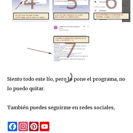
Siento todo este lío, pero lo pone el programa, no
lo puedo quitar.
También puedes seguirme en redes sociales,
F
I
P
Y
a
n
i
o