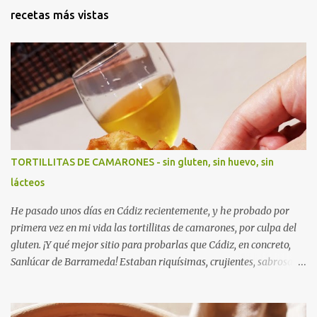
recetas más vistas
TORTILLITAS DE CAMARONES - sin gluten, sin huevo, sin
lácteos
He pasado unos días en Cádiz recientemente, y he probado por
primera vez en mi vida las tortillitas de camarones, por culpa del
gluten. ¡Y qué mejor sitio para probarlas que Cádiz, en concreto,
Sanlúcar de Barrameda! Estaban riquísimas, crujientes, sabrosas...
¡¡mmmm!! Las probé en dos sitios distintos, eran un pelín diferentes
unas de otras, pero las dos muy ricas.