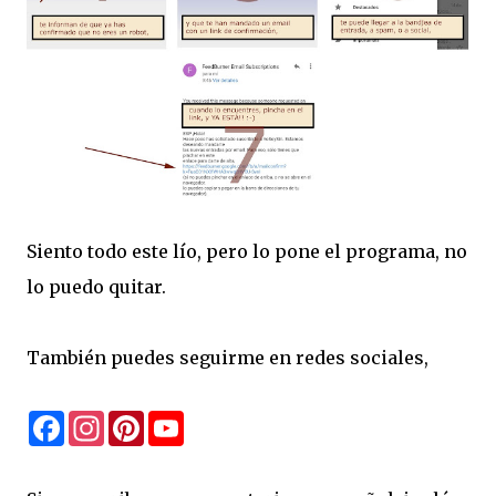
Siento todo este lío, pero lo pone el programa, no
lo puedo quitar.
También puedes seguirme en redes sociales,
F
I
P
Y
a
n
i
o
c
s
n
u
e
t
t
T
b
a
e
u