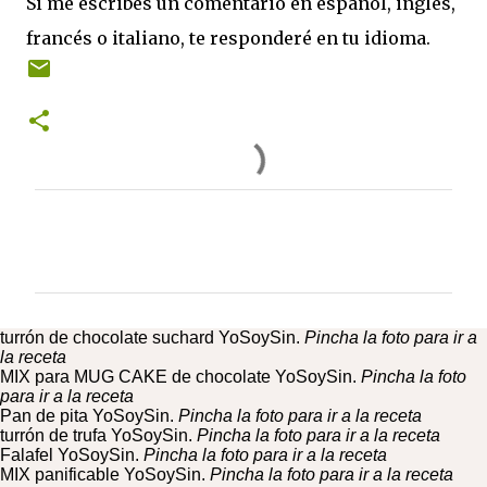
Si me escribes un comentario en español, inglés,
o
g
r
b
o
r
e
e
francés o italiano, te responderé en tu idioma.
k
a
s
C
m
t
h
a
n
n
e
l
C
o
m
e
turrón de chocolate suchard YoSoySin.
Pincha la foto para ir a
n
la receta
t
MIX para MUG CAKE de chocolate YoSoySin.
Pincha la foto
para ir a la receta
a
Pan de pita YoSoySin.
Pincha la foto para ir a la receta
turrón de trufa YoSoySin.
r
Pincha la foto para ir a la receta
Falafel YoSoySin.
Pincha la foto para ir a la receta
i
MIX panificable YoSoySin.
Pincha la foto para ir a la receta