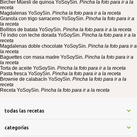
Bircher Müesli de quinoa YoSoySin.
Pincha la foto para ir a la
o
receta
s
Magdalenas YoSoySin.
Pincha la foto para ir a la receta
Granola con trigo sarraceno YoSoySin.
Pincha la foto para ir a
la receta
Bollitos de batata YoSoySin.
Pincha la foto para ir a la receta
Té indio con leche dorada YoSoySin.
Pincha la foto para ir a la
receta
Magdalenas doble chocolate YoSoySin.
Pincha la foto para ir a
la receta
Baguettes con masa madre YoSoySin.
Pincha la foto para ir a
la receta
Torta de aceite YoSoySin.
Pincha la foto para ir a la receta
Pasta fresca YoSoySin.
Pincha la foto para ir a la receta
Brownie de calabacín YoSoySin.
Pincha la foto para ir a la
receta
Receta YoSoySin.
Pincha la foto para ir a la receta
todas las recetas
categorías